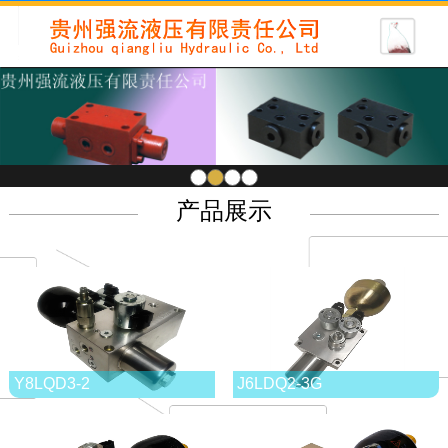
1
2
3
4
产品展示
Y8LQD3-2
J6LDQ2-3G