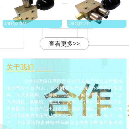
J6DQ2-3M
J6DQ2-2G
查看更多>>
关于我们
ABOUT US
贵州强流液压有限责任公司主要产品以工程机械
液压气动元件为主，公司研发生产的系列化整体式多路
阀、片式多路阀、先导阀、油缸、中回转接头等产品广泛
为挖掘机、装载机、推土机、叉车、汽车起重机、塔式起
重机配套。部分产品出口欧美等国家和地区。同时，公司
还利用雄厚的液压气动技术实力，广泛为航空、航天、电
力、冶金系统和多种特种车辆等提供数十种液压集成系