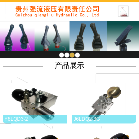
1
2
3
4
产品展示
Y8LQD3-2
J6LDQ2-3G