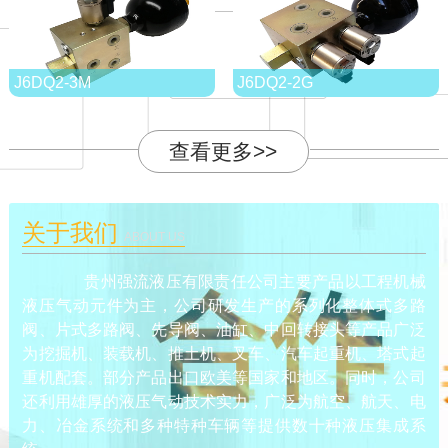
J6DQ2-3M
J6DQ2-2G
查看更多>>
关于我们
ABOUT US
贵州强流液压有限责任公司主要产品以工程机械
液压气动元件为主，公司研发生产的系列化整体式多路
阀、片式多路阀、先导阀、油缸、中回转接头等产品广泛
为挖掘机、装载机、推土机、叉车、汽车起重机、塔式起
重机配套。部分产品出口欧美等国家和地区。同时，公司
还利用雄厚的液压气动技术实力，广泛为航空、航天、电
力、冶金系统和多种特种车辆等提供数十种液压集成系